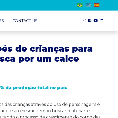
SS
CONTACT US
és de crianças para
usca por um calce
% da produção total no país
os das crianças através do uso de personagens e
idade, e ao mesmo tempo buscar materiais e
eitando o processo de crescimento do corpo das