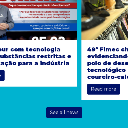
49ª Fimec chega ao fim
evidenciando o Brasil como
polo de desenvolvimento
tecnológico para o setor
coureiro-calçadista
Read more
See all news