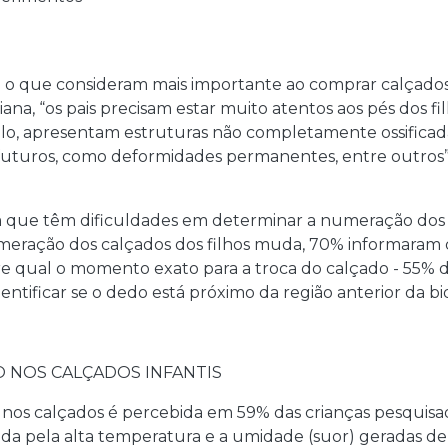
e o que consideram mais importante ao comprar calçados p
na, “os pais precisam estar muito atentos aos pés dos fi
o, apresentam estruturas não completamente ossificada
 futuros, como deformidades permanentes, entre outros”
m que têm dificuldades em determinar a numeração dos 
eração dos calçados dos filhos muda, 70% informaram q
obre qual o momento exato para a troca do calçado - 55
entificar se o dedo está próximo da região anterior da bi
 NOS CALÇADOS INFANTIS
nos calçados é percebida em 59% das crianças pesquisada
ada pela alta temperatura e a umidade (suor) geradas d