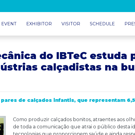
 EVENT
EXHIBITOR
VISITOR
SCHEDULE
PRE
cânica do IBTeC estuda p
dústrias calçadistas na b
pares de calçados infantis, que representam 6,5
Como produzir calçados bonitos, atraentes aos olh
de toda a comunicação que atrai o público desta 
tecnologias que proporcionem saúde e ainda resp