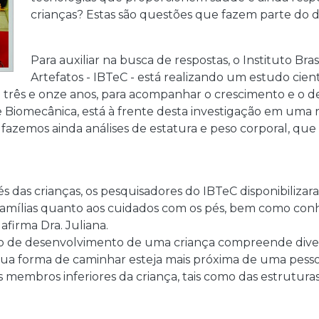
crianças? Estas são questões que fazem parte do dia
Para auxiliar na busca de respostas, o Instituto Br
Artefatos - IBTeC - está realizando um estudo cien
rês e onze anos, para acompanhar o crescimento e o des
 Biomecânica, está à frente desta investigação em uma r
s, fazemos ainda análises de estatura e peso corporal, qu
as crianças, os pesquisadores do IBTeC disponibilizara
famílias quanto aos cuidados com os pés, bem como conh
afirma Dra. Juliana.
so de desenvolvimento de uma criança compreende diversas
sua forma de caminhar esteja mais próxima de uma pess
 membros inferiores da criança, tais como das estrutura