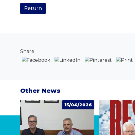
Return
Share
Other News
4/2026
20/03/202