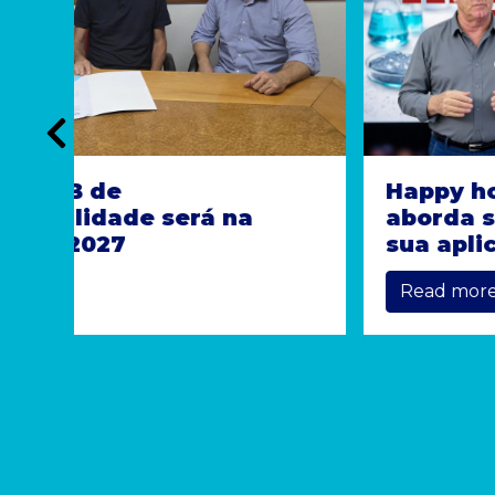
Happy hour com tecnologia
aborda substâncias restritas e
sua aplicação para a indústria
Read more