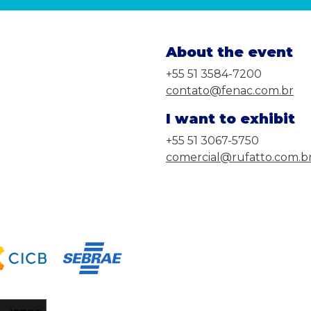
About the event
+55 51 3584-7200
contato@fenac.com.br
I want to exhibit
+55 51 3067-5750
comercial@rufatto.com.b