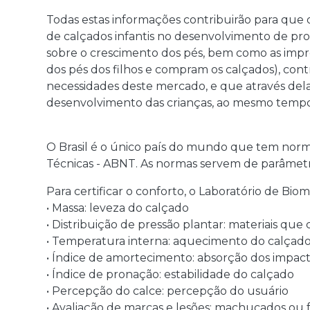
Todas estas informações contribuirão para que o 
de calçados infantis no desenvolvimento de pro
sobre o crescimento dos pés, bem como as impr
dos pés dos filhos e compram os calçados), cont
necessidades deste mercado, e que através del
desenvolvimento das crianças, ao mesmo tempo 
O Brasil é o único país do mundo que tem norma
Técnicas - ABNT. As normas servem de parâmetr
Para certificar o conforto, o Laboratório de Biom
• Massa: leveza do calçado
• Distribuição de pressão plantar: materiais que
• Temperatura interna: aquecimento do calçad
• Índice de amortecimento: absorção dos impa
• Índice de pronação: estabilidade do calçado
• Percepção do calce: percepção do usuário
• Avaliação de marcas e lesões: machucados ou 