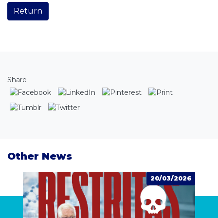
Return
Share
Other News
026
20/03/2026