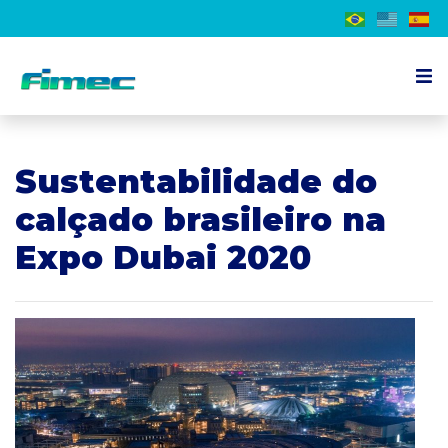
About the event
Sustentabilidade do
Exhibitor
calçado brasileiro na
Visitor
Expo Dubai 2020
Schedule
Press
Contact us
EN