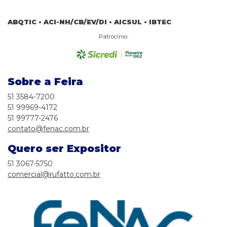
ABQTIC • ACI-NH/CB/EV/DI • AICSUL • IBTEC
Patrocínio:
Sobre a Feira
51 3584-7200
51 99969-4172
51 99777-2476
contato@fenac.com.br
Quero ser Expositor
51 3067-5750
comercial@rufatto.com.br