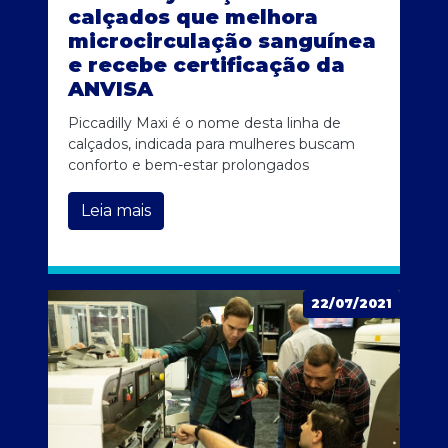
calçados que melhora
microcirculação sanguínea
e recebe certificação da
ANVISA
Piccadilly Maxi é o nome desta linha de
calçados, indicada para mulheres buscam
conforto e bem-estar prolongados
Leia mais
22/07/2021