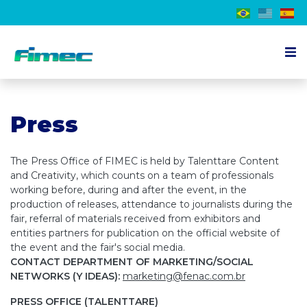
About the event
Press
Exhibitor
Visitor
The Press Office of FIMEC is held by Talenttare Content
Schedule
and Creativity, which counts on a team of professionals
working before, during and after the event, in the
Press
production of releases, attendance to journalists during the
fair, referral of materials received from exhibitors and
Contact us
entities partners for publication on the official website of
the event and the fair's social media.
CONTACT DEPARTMENT OF MARKETING/SOCIAL
EN
NETWORKS (Y IDEAS):
marketing@fenac.com.br
PRESS OFFICE (TALENTTARE)