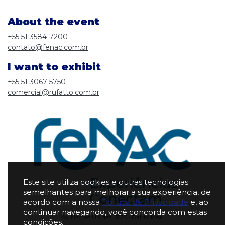
About the event
+55 51 3584-7200
contato@fenac.com.br
I want to exhibit
+55 51 3067-5750
comercial@rufatto.com.br
Este site utiliza cookies e outras tecnologias
semelhantes para melhorar a sua experiência, de
acordo com a nossa
Política de Privacidade
e, ao
continuar navegando, você concorda com estas
Av. Nações Unidas, 3825 - Bairro Ideal
condições.