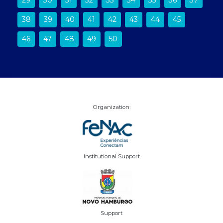
38
39
40
41
42
43
44
45
46
47
48
49
50
Organization:
Institutional Support
Support