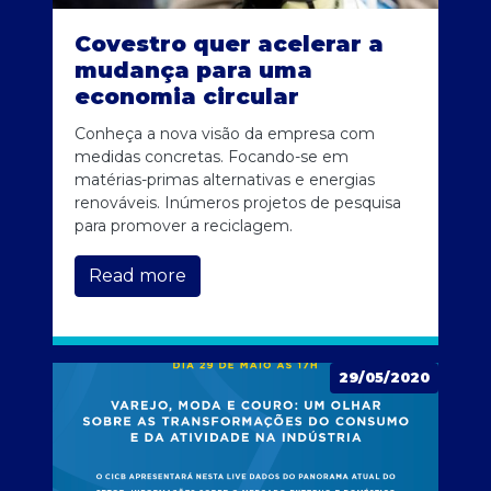
Covestro quer acelerar a
mudança para uma
economia circular
Conheça a nova visão da empresa com
medidas concretas. Focando-se em
matérias-primas alternativas e energias
renováveis. Inúmeros projetos de pesquisa
para promover a reciclagem.
Read more
29/05/2020