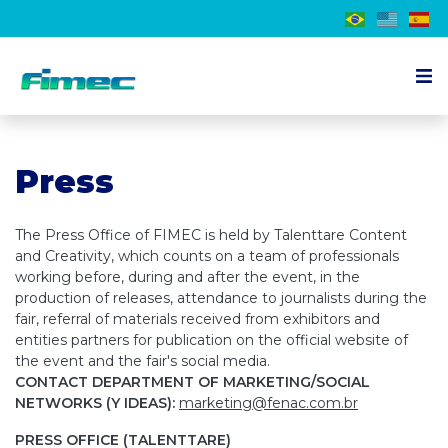
About the event
Press
Exhibitor
Visitor
The Press Office of FIMEC is held by Talenttare Content
Schedule
and Creativity, which counts on a team of professionals
working before, during and after the event, in the
Press
production of releases, attendance to journalists during the
fair, referral of materials received from exhibitors and
Contact us
entities partners for publication on the official website of
the event and the fair's social media.
CONTACT DEPARTMENT OF MARKETING/SOCIAL
EN
NETWORKS (Y IDEAS):
marketing@fenac.com.br
PRESS OFFICE (TALENTTARE)