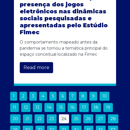
presença dos jogos
eletrônicos nas dinâmicas
sociais pesquisadas e
apresentadas pelo Estúdio
Fimec
O comportamento mapeado antes da
pandemia se tornou a temática principal do
espaço conceitual localizado na Fimec
Read more
1
2
3
4
5
6
7
8
9
10
11
12
13
14
15
16
17
18
19
20
21
22
23
24
25
26
27
28
29
30
31
32
33
34
35
36
37