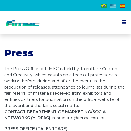
About the event
Press
Exhibitor
Visitor
The Press Office of FIMEC is held by Talenttare Content
Schedule
and Creativity, which counts on a team of professionals
working before, during and after the event, in the
Press
production of releases, attendance to journalists during the
fair, referral of materials received from exhibitors and
Contact us
entities partners for publication on the official website of
the event and the fair's social media.
CONTACT DEPARTMENT OF MARKETING/SOCIAL
EN
NETWORKS (Y IDEAS):
marketing@fenac.com.br
PRESS OFFICE (TALENTTARE)