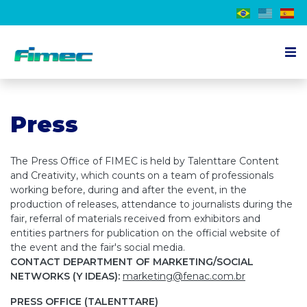
About the event
Press
Exhibitor
Visitor
The Press Office of FIMEC is held by Talenttare Content
Schedule
and Creativity, which counts on a team of professionals
working before, during and after the event, in the
Press
production of releases, attendance to journalists during the
fair, referral of materials received from exhibitors and
Contact us
entities partners for publication on the official website of
the event and the fair's social media.
CONTACT DEPARTMENT OF MARKETING/SOCIAL
EN
NETWORKS (Y IDEAS):
marketing@fenac.com.br
PRESS OFFICE (TALENTTARE)