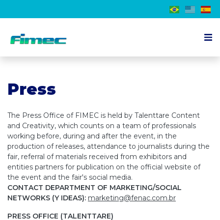
About the event
Press
Exhibitor
Visitor
The Press Office of FIMEC is held by Talenttare Content
Schedule
and Creativity, which counts on a team of professionals
working before, during and after the event, in the
Press
production of releases, attendance to journalists during the
fair, referral of materials received from exhibitors and
Contact us
entities partners for publication on the official website of
the event and the fair's social media.
CONTACT DEPARTMENT OF MARKETING/SOCIAL
EN
NETWORKS (Y IDEAS):
marketing@fenac.com.br
PRESS OFFICE (TALENTTARE)