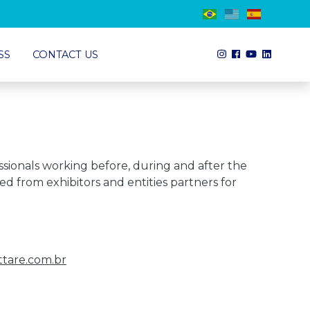
SS
CONTACT US
ssionals working before, during and after the
ved from exhibitors and entities partners for
tare.com.br