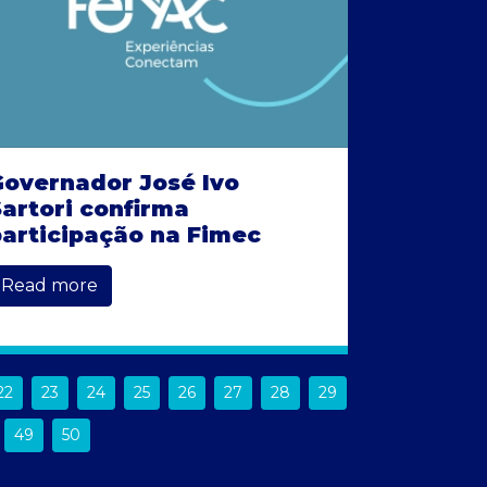
Governador José Ivo
artori confirma
articipação na Fimec
Read more
22
23
24
25
26
27
28
29
49
50