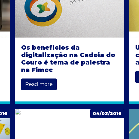
Os benefícios da
digitalização na Cadeia do
c
Couro é tema de palestra
na Fimec
Read more
016
04/03/2016