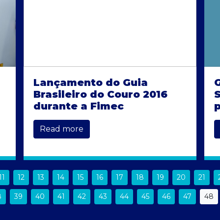
Lançamento do Guia
Brasileiro do Couro 2016
S
durante a Fimec
p
Read more
11
12
13
14
15
16
17
18
19
20
21
8
39
40
41
42
43
44
45
46
47
48