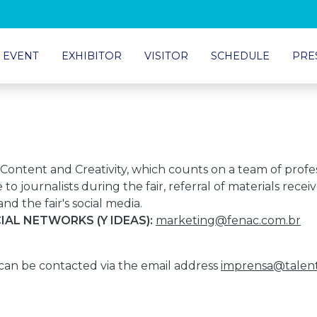
 EVENT
EXHIBITOR
VISITOR
SCHEDULE
PRE
 Content and Creativity, which counts on a team of profe
to journalists during the fair, referral of materials recei
nd the fair's social media.
AL NETWORKS (Y IDEAS):
marketing@fenac.com.br
can be contacted via the email address
imprensa@talent