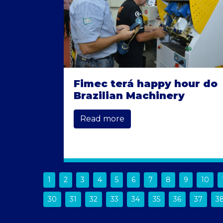
Fimec terá happy hour do
Brazilian Machinery
Read more
1
2
3
4
5
6
7
8
9
10
30
31
32
33
34
35
36
37
3