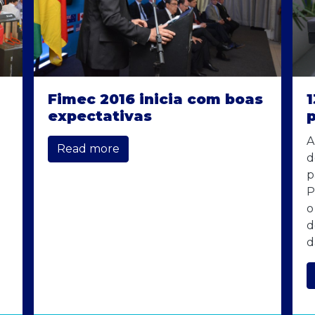
Fimec 2016 inicia com boas
expectativas
A
Read more
d
p
P
o
d
d