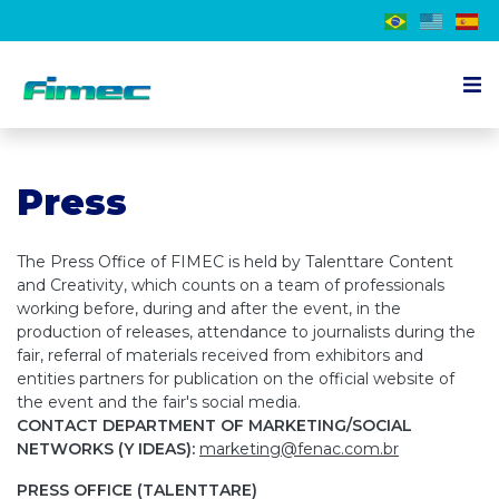
About the event
Press
Exhibitor
Visitor
The Press Office of FIMEC is held by Talenttare Content
Schedule
and Creativity, which counts on a team of professionals
working before, during and after the event, in the
Press
production of releases, attendance to journalists during the
fair, referral of materials received from exhibitors and
Contact us
entities partners for publication on the official website of
the event and the fair's social media.
CONTACT DEPARTMENT OF MARKETING/SOCIAL
EN
NETWORKS (Y IDEAS):
marketing@fenac.com.br
PRESS OFFICE (TALENTTARE)